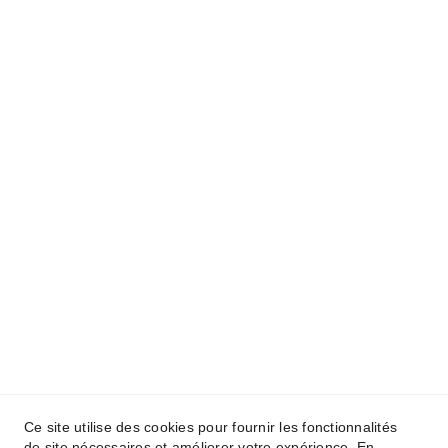
Sécurité informatique personnalisée 
et support technique
Audit, consulting IT et gestion de 
projets client
Déploiement de réseaux et 
installation matériels
Prêt à transformer votre entreprise ?
Contactez-nous
Suivez nous sur
Qui nous sommes ? 
Ce site utilise des cookies pour fournir les fonctionnalités
Mentions légales
de site nécessaires et améliorer votre expérience. En