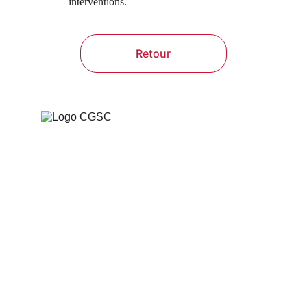
interventions.
Retour
Computer Global 
Services Consulting
Votre partenaire technique 
pour vous aider a atteindre 
vos objectifs
Nos domaines d’intervention :
Infogérance sur mesure et support 
utilisateurs
Administration, gestion et 
supervision des réseaux